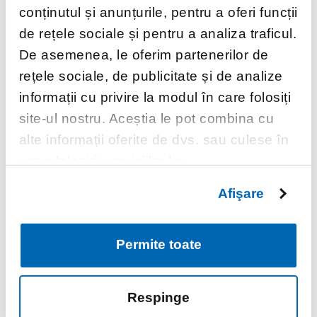
conținutul și anunțurile, pentru a oferi funcții
de rețele sociale și pentru a analiza traficul.
De asemenea, le oferim partenerilor de
rețele sociale, de publicitate și de analize
informații cu privire la modul în care folosiți
Optimizarea spațiului
site-ul nostru. Aceștia le pot combina cu
din zona de lucru a
alte informații oferite de dvs. sau culese în
farmacistului
urma folosirii serviciilor lor.
Afişare
Permite toate
Eficientizarea zonei de lucru este esențială
Respinge