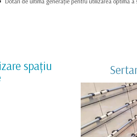
Dotări de ultimă generație pentru utilizarea optimă a 
zare spațiu
Serta
e